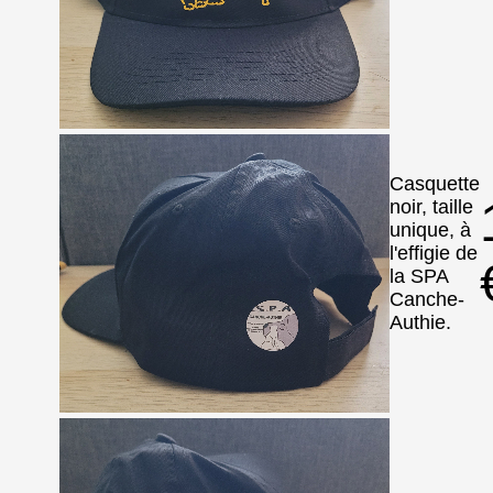
Casquette
noir, taille
unique, à
l'effigie de
la SPA
Canche-
Authie.