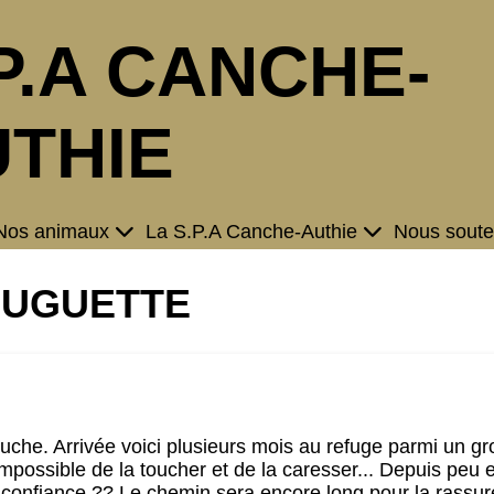
P.A CANCHE-
THIE
Nos animaux
La S.P.A Canche-Authie
Nous soute
 HUGUETTE
rouche. Arrivée voici plusieurs mois au refuge parmi un g
est impossible de la toucher et de la caresser... Depuis peu 
 confiance ?? Le chemin sera encore long pour la rassure