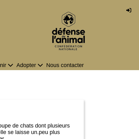
nir
Adopter
Nous contacter
roupe de chats dont plusieurs
elle se laisse un.peu plus
r...