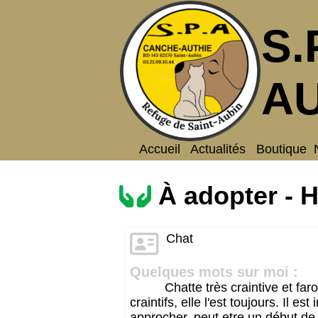
S.
AU
Accueil
Actualités
Boutique
À adopter -
Chat
Quelques mots sur moi :
Chatte très craintive et fa
craintifs, elle l'est toujours. Il 
approcher, peut etre un début de